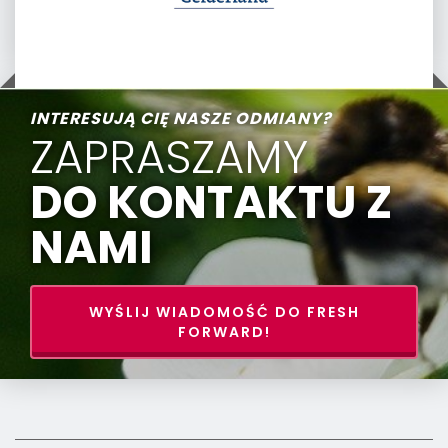
INTERESUJĄ CIĘ NASZE ODMIANY?
ZAPRASZAMY
DO KONTAKTU Z
NAMI
WYŚLIJ WIADOMOŚĆ DO FRESH
FORWARD!