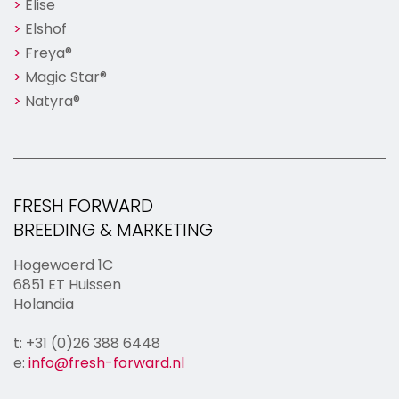
Elise
Elshof
Freya®
Magic Star®
Natyra®
FRESH FORWARD
BREEDING & MARKETING
Hogewoerd 1C
6851 ET Huissen
Holandia
t: +31 (0)26 388 6448
e:
info@fresh-forward.nl