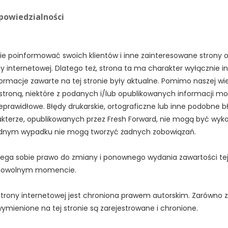
dpowiedzialności
ie poinformować swoich klientów i inne zainteresowane strony o 
y internetowej. Dlatego też, strona ta ma charakter wyłącznie i
ormacje zawarte na tej stronie były aktualne. Pomimo naszej wie
stroną, niektóre z podanych i/lub opublikowanych informacji m
eprawidłowe. Błędy drukarskie, ortograficzne lub inne podobne b
akterze, opublikowanych przez Fresh Forward, nie mogą być wyk
żadnym wypadku nie mogą tworzyć żadnych zobowiązań.
zega sobie prawo do zmiany i ponownego wydania zawartości tej
 dowolnym momencie.
strony internetowej jest chroniona prawem autorskim. Zarówno z
wymienione na tej stronie są zarejestrowane i chronione.