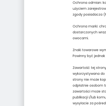
Ochrona odmian: k
użyciem zarejestro
zgody posiadacza (F
Ochrona marki: chr
dostarczonych wraz 
owocami.
Znaki towarowe wymi
Powinny być jednak 
Zawartość tej stron
wykorzystywana do c
strony nie może kop
odpłatnie osobom tr
zawartości może st
publikacji i/lub kom
wysyłacie za pośred