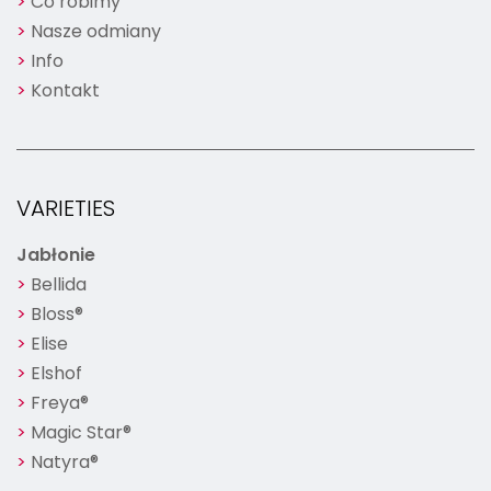
Co robimy
Nasze odmiany
Info
Kontakt
VARIETIES
Jabłonie
Bellida
Bloss®
Elise
Elshof
Freya®
Magic Star®
Natyra®