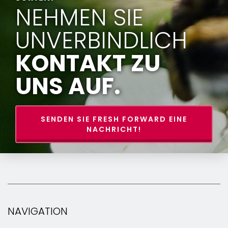
NEHMEN SIE
UNVERBINDLICH
KONTAKT ZU
UNS AUF.
SENDEN SIE FRESH FORWARD EINE
NACHRICHT!
NAVIGATION